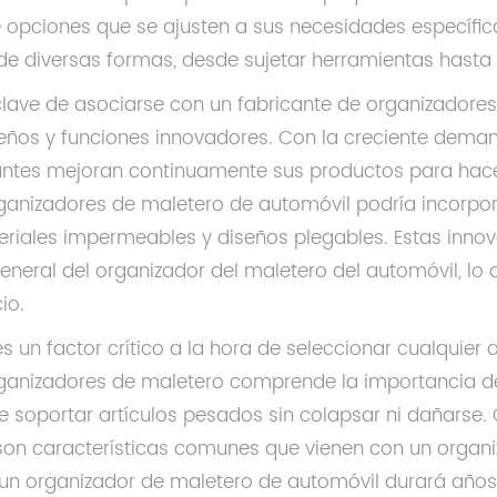
 opciones que se ajusten a sus necesidades específica
 de diversas formas, desde sujetar herramientas hasta
 clave de asociarse con un fabricante de organizadore
seños y funciones innovadores. Con la creciente dema
ntes mejoran continuamente sus productos para hacerl
rganizadores de maletero de automóvil podría incorp
teriales impermeables y diseños plegables. Estas inn
eneral del organizador del maletero del automóvil, lo q
io.
es un factor crítico a la hora de seleccionar cualquier 
rganizadores de maletero comprende la importancia d
e soportar artículos pesados ​​sin colapsar ni dañarse.
on características comunes que vienen con un organiz
 un organizador de maletero de automóvil durará años, 