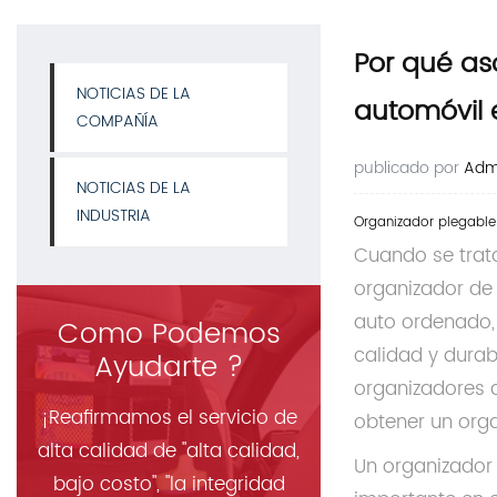
Por qué as
NOTICIAS DE LA
automóvil 
COMPAÑÍA
publicado por
Admi
NOTICIAS DE LA
INDUSTRIA
Organizador plegable
Cuando se trata
organizador de 
auto ordenado,
Como Podemos
calidad y durab
Ayudarte ?
organizadores 
¡Reafirmamos el servicio de
obtener un orga
alta calidad de "alta calidad,
Un organizador
bajo costo", "la integridad