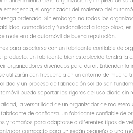
el mantenimiento de la organización y limpieza de su
 emergencia, el organizador del maletero del automóv
ntenga ordenado. Sin embargo, no todos los organizad
iabilidad, comodidad y funcionalidad a largo plazo, es
de maletero de automóvil de buena reputación.
nes para asociarse con un fabricante confiable de or
el producto. Un fabricante bien establecido tendrá la 
cir organizadores diseñados para durar. Entienden la 
e utilizarán con frecuencia en un entorno de mucho tr
alidad y un proceso de fabricación sólido son fundam
tomóvil pueda soportar los rigores del uso diario sin 
lidad, la versatilidad de un organizador de maletero 
 fabricante de confianza. Un fabricante confiable de 
 y tamaños para adaptarse a diferentes tipos de vehí
ganizador compacto para un sedán pequeño o uno más 