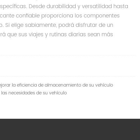
pecíficas. Desde durabilidad y versatilidad hasta
bricante confiable proporciona los componentes
. Si elige sabiamente, podrá disfrutar de un
á que sus viajes y rutinas diarias sean más
orar la eficiencia de almacenamiento de su vehículo
 las necesidades de su vehículo