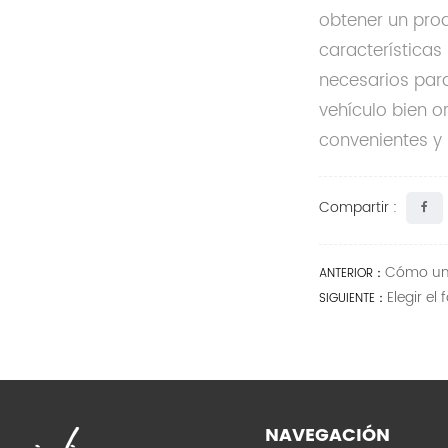
obtener un prod
características
necesarios para
vehículo bien o
convenientes y l
Compartir :
Cómo un 
ANTERIOR：
Elegir e
SIGUIENTE：
NAVEGACIÓN