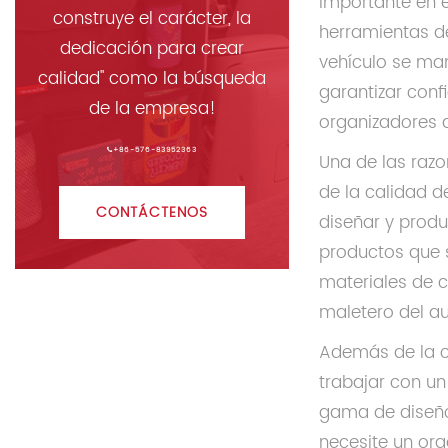
importante en 
construye el carácter, la
herramientas de
dedicación para crear
vehículo se ma
calidad" como la búsqueda
garantizar conf
de la empresa!
organizadores 
+86-576-83952363
Una de las razo
de la calidad d
CONTÁCTENOS
diseñar y produ
productos que s
materiales de c
maletero del au
Además de la ca
trabajar con un
gama de diseños
necesite un or