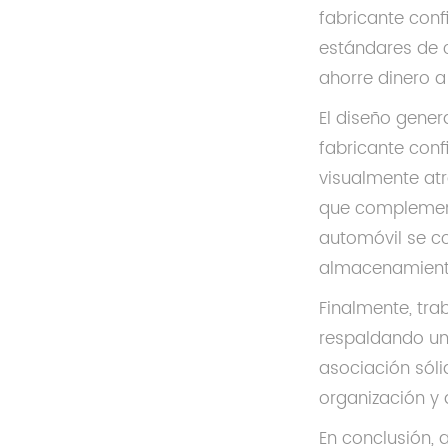
fabricante con
estándares de c
ahorre dinero a
El diseño gener
fabricante con
visualmente atr
que complemente
automóvil se c
almacenamient
Finalmente, tra
respaldando una
asociación sóli
organización y
En conclusión, 