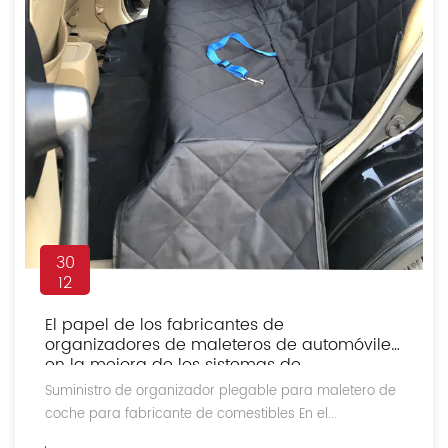
30
12
El papel de los fabricantes de
organizadores de maleteros de automóviles
en la mejora de los sistemas de
organización de automóviles
Suministro de organizador plegable para maletero de
coche para fabricante de comestibles En el...