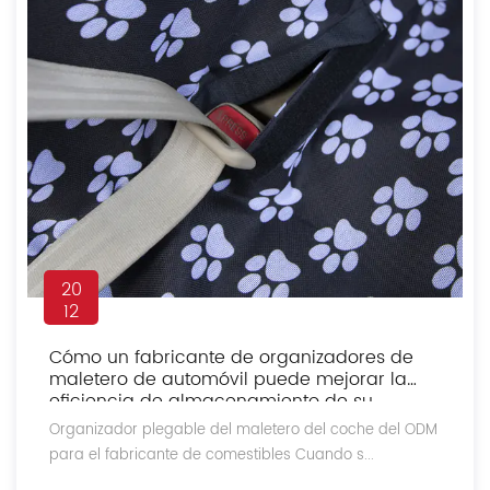
20
12
Cómo un fabricante de organizadores de
maletero de automóvil puede mejorar la
eficiencia de almacenamiento de su
vehículo
Organizador plegable del maletero del coche del ODM
para el fabricante de comestibles Cuando s...