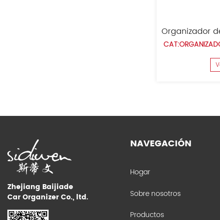
Organizador de maletero de tamaño pequeño con 2 compartimentos
ADOR DE MALETERO DE COCHE
CAT:ORGANIZADOR DE MALE
Ver Detalles
Ver Detalles
NAVEGACIÓN
Hogar
Zhejiang Baijiade
Sobre nosotros
Car Organizer Co., ltd.
Productos