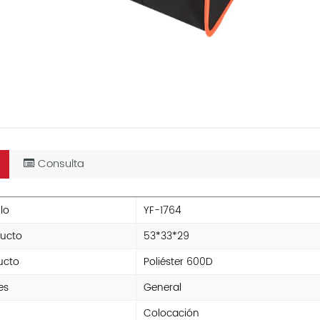
Consulta
lo
YF-1764
ucto
53*33*29
ucto
Poliéster 600D
es
General
Colocación