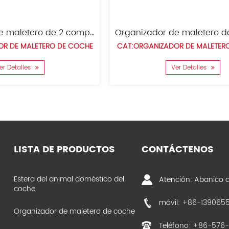
Organizador de maletero de 2 compartimentos
Organizador de maletero de coche de gran espacio
TERO DE COCHE
CAT:ORGANIZADOR DE MALETERO DE COCHE
Ver Detalles
LISTA DE PRODUCTOS
CONTÁCTENOS
Estera del animal doméstico del
Atención: Abanico d
coche
móvil: +86-139065
Organizador de maletero de coche
Teléfono: +86-576