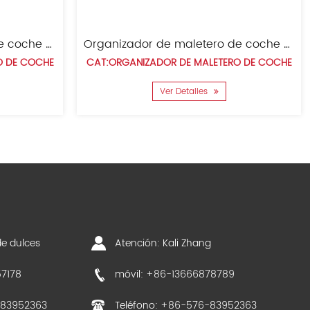
Organizador de maletero de coche de tela Oxford
CAT:ORGANIZADOR DE MALETERO DE COCHE
CAT:ORG
Ver Detalles
e dulces
Atención: Kali Zhang
57178
móvil: +86-13666878789
-83952363
Teléfono: +86-576-83952363